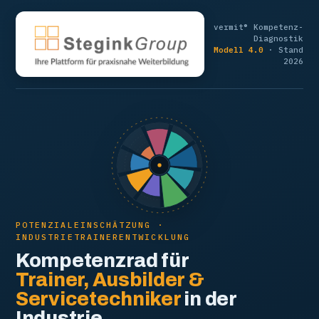
vermit® Kompetenz-
Diagnostik
Modell 4.0
· Stand
2026
POTENZIALEINSCHÄTZUNG ·
INDUSTRIETRAINERENTWICKLUNG
Kompetenzrad für
Trainer, Ausbilder &
Servicetechniker
in der
Industrie