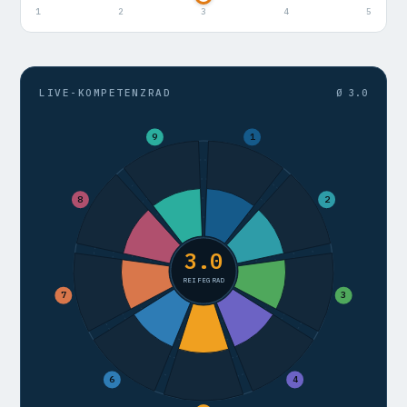
1
2
3
4
5
LIVE-KOMPETENZRAD
Ø 3.0
9
1
8
2
3.0
REIFEGRAD
7
3
6
4