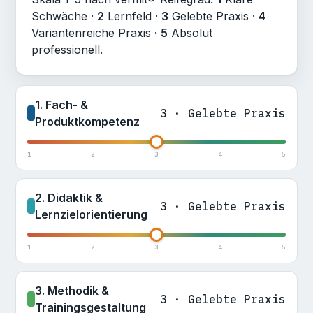
Schwäche ·
2
Lernfeld ·
3
Gelebte Praxis ·
4
Variantenreiche Praxis ·
5
Absolut
professionell.
1. Fach- &
3 · Gelebte Praxis
Produktkompetenz
1
2
3
4
5
2. Didaktik &
3 · Gelebte Praxis
Lernzielorientierung
1
2
3
4
5
3. Methodik &
3 · Gelebte Praxis
Trainingsgestaltung