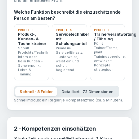
und am ermittelten Profil.
Welche Funktion beschreibt die einzuschätzende
Person am besten?
PROFIL T
PROFIL S
PROFIL F
Produkt-,
Servicetechniker
Trainerverantwortung
Kunden- &
mit
/ Führung
Techniktrainer
Schulungsanteil
Führt
Trainer/Teams,
Schult
Primär im
plant
Produkte/Technik
Service/Einsatz
Trainingsbereiche,
intern oder
– unterweist,
entwickelt
beim Kunden –
weist ein und
Konzepte
Schwerpunkt
schult
strategisch.
Lehre &
begleitend.
Training.
Schnell · 8 Felder
Detailliert · 72 Dimensionen
Schnellmodus: ein Regler je Kompetenzfeld (ca. 5 Minuten).
2 · Kompetenzen einschätzen
Skala 1–5 nach vermit®-Reifegrad:
1
Klare