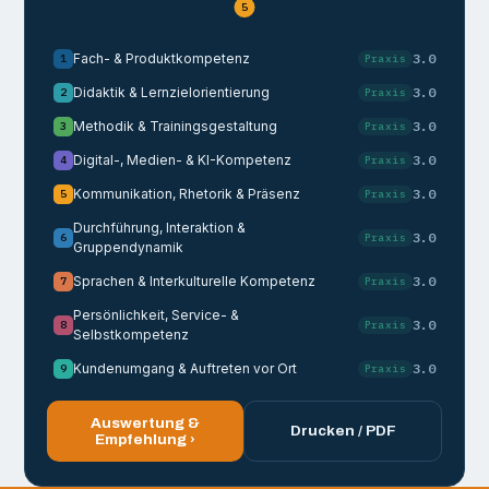
5
Fach- & Produktkompetenz
3.0
Praxis
1
Didaktik & Lernzielorientierung
3.0
Praxis
2
Methodik & Trainingsgestaltung
3.0
Praxis
3
Digital-, Medien- & KI-Kompetenz
3.0
Praxis
4
Kommunikation, Rhetorik & Präsenz
3.0
Praxis
5
Durchführung, Interaktion &
3.0
Praxis
6
Gruppendynamik
Sprachen & Interkulturelle Kompetenz
3.0
Praxis
7
Persönlichkeit, Service- &
3.0
Praxis
8
Selbstkompetenz
Kundenumgang & Auftreten vor Ort
3.0
Praxis
9
Auswertung &
Drucken / PDF
Empfehlung ›