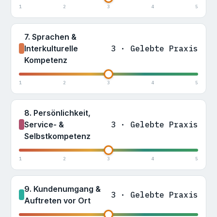
1
2
3
4
5
7. Sprachen &
Interkulturelle
3 · Gelebte Praxis
Kompetenz
1
2
3
4
5
8. Persönlichkeit,
Service- &
3 · Gelebte Praxis
Selbstkompetenz
1
2
3
4
5
9. Kundenumgang &
3 · Gelebte Praxis
Auftreten vor Ort