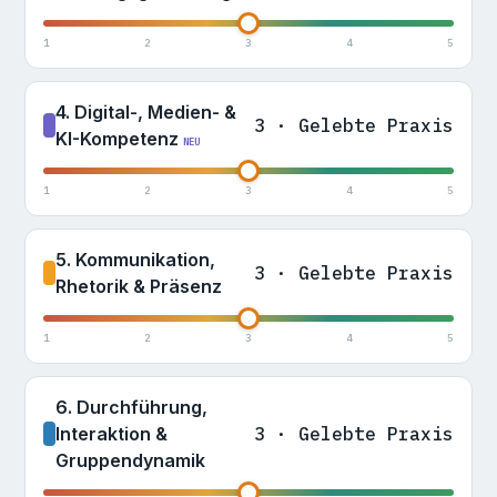
1
2
3
4
5
4. Digital-, Medien- &
3 · Gelebte Praxis
KI-Kompetenz
NEU
1
2
3
4
5
5. Kommunikation,
3 · Gelebte Praxis
Rhetorik & Präsenz
1
2
3
4
5
6. Durchführung,
Interaktion &
3 · Gelebte Praxis
Gruppendynamik