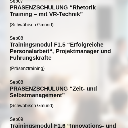
Sep
07
PRÄSENZSCHULUNG “Rhetorik
Training – mit VR-Technik”
(Schwäbisch Gmünd)
Sep
08
Trainingsmodul F1.5 “Erfolgreiche
Personalarbeit“, Projektmanager und
Führungskräfte
(Präsenztraining)
Sep
08
PRÄSENZSCHULUNG “Zeit- und
Selbstmanagement”
(Schwäbisch Gmünd)
Sep
09
Trainingsmodul F1.6 “Innovations- und