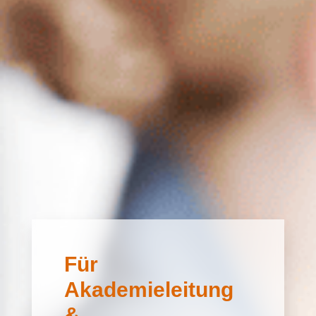
Für
Akademieleitung
&