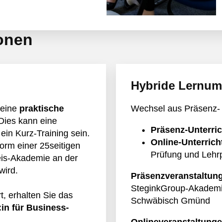
ionen
Hybride Lernu
 eine
praktische
Wechsel aus Präsenz-
Dies kann eine
Präsenz-Unterric
in Kurz-Training sein.
Online-Unterrich
Form einer 25seitigen
Prüfung und Lehr
eis-Akademie an der
wird.
Präsenzveranstaltun
SteginkGroup-Akademie
t, erhalten Sie das
Schwäbisch Gmünd
in für Business-
Onlineveranstaltung