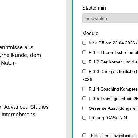
Starttermin
Module
Kick-Off am 28.04.2026 
enntnisse aus
R 1.1 Theoretische Einf
urheilkunde, dem
R 1.2 Der Körper und die 
 Natur-
R 1.3 Das ganzheitliche 
2026
R 1.4 Coaching Kompeten
R 1.5 Trainingseinheit: 2
 of Advanced Studies
Gesamte Ausbildungsrei
s Unternehmens
Prüfung (CAS): N.N.
Ich bin damit einverstanden,