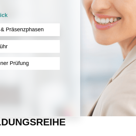
ick
- & Präsenzphasen
ühr
ener Prüfung
LDUNGSREIHE