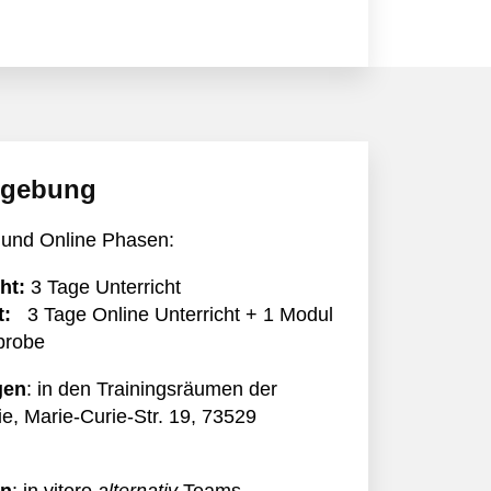
mgebung
 und Online Phasen:
ht:
3 Tage Unterricht
t:
3 Tage Online Unterricht + 1 Modul
probe
gen
: in den Trainingsräumen der
, Marie-Curie-Str. 19, 73529
en
: in vitero
alternativ
Teams