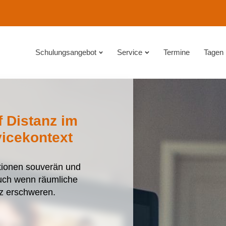
Schulungsangebot
Service
Termine
Tagen
f Distanz im
vicekontext
uationen souverän und
auch wenn räumliche
z erschweren.