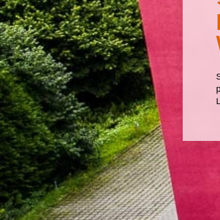
S
p
L