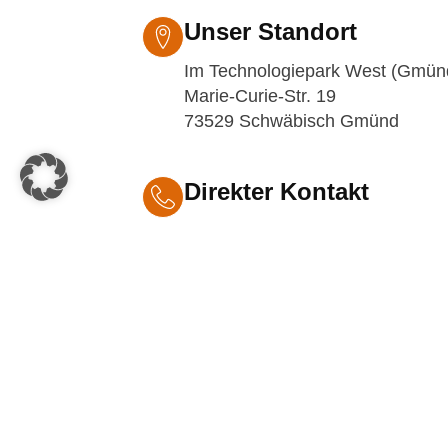
Unser Standort
Im Technologiepark West (Gmün
Marie-Curie-Str. 19
73529 Schwäbisch Gmünd
Direkter Kontakt
+49 7171 104 679 -0
Hinweis: Gespräche können zu Q
dokumentiert werden.
Schreiben Sie uns
seminarteam@steginkgroup.de