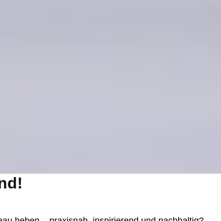
nd!
eau heben – praxisnah, inspirierend und nachhaltig?